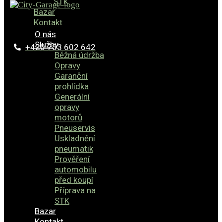
STK
Bazar
Kontakt
O nás
Služby
+420 733 602 642
Běžná údržba
Opravy
Garanční
prohlídka
Generální
opravy
motorů
Pneuservis
Uskladnění
pneumatik
Prověření
automobilu
před koupí
Příprava na
STK
Bazar
Kontakt