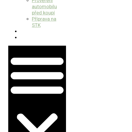
Prověření
automobilu
před koupí
Příprava na
STK
Bazar
Kontakt