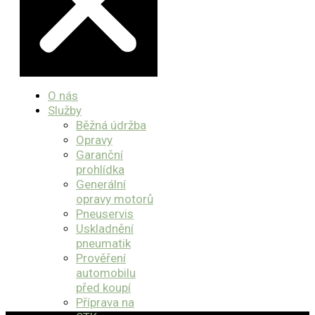
O nás
Služby
Běžná údržba
Opravy
Garanční
prohlídka
Generální
opravy motorů
Pneuservis
Uskladnění
pneumatik
Prověření
automobilu
před koupí
Příprava na