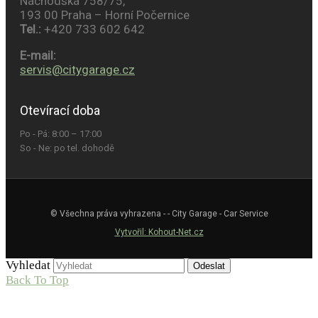
Náchodská 758/75,
193 00 Praha – Horní Počernice
Tel.:
+420 733 602 642
E-mail:
servis@citygarage.cz
Otevírací doba
Po - Pá: 8:00 – 17:00
So - Ne: po tel. dohodě
© Všechna práva vyhrazena - - City Garage - Car Service
Vytvořil: Kohout-Net.cz
Vyhledat
Odeslat
Back To Top