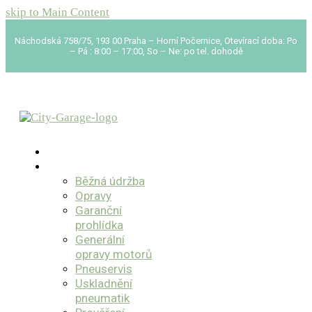
skip to Main Content
Náchodská 758/75, 193 00 Praha – Horní Počernice, Otevírací doba: Po
– Pá : 8:00 – 17:00, So – Ne: po tel. dohodě
O nás
Služby
Běžná údržba
Opravy
Garanční
prohlídka
Generální
opravy motorů
Pneuservis
Uskladnění
pneumatik