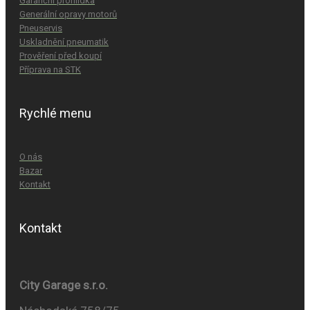
Garanční prohlídka
Generální opravy motorů
Pneuservis
Uskladnění pneumatik
Prověření před koupí
Příprava na STK
Rychlé menu
O nás
Bazar
Kontakt
Kontakt
City Garage s.r.o.