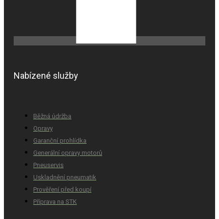
Nabízené služby
Běžná údržba
Opravy
Garanční prohlídka
Generální opravy motorů
Pneuservis
Uskladnění pneumatik
Prověření před koupí
Příprava na STK