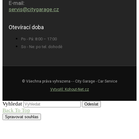
E-mail:
servis@citygarage.cz
Otevírací doba
Po - Pá: 8:00 – 17:00
So - Ne: po tel. dohodě
© Všechna práva vyhrazena - - City Garage - Car Service
Vytvořil: Kohout-Net.cz
Vyhledat
Odeslat
Back To Top
Spravovat souhlas