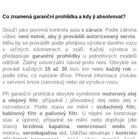
Co znamená garanční prohlídka a kdy ji absolvovat?
Slouží jako povinná kontrola auta
v záruce
. Podle zákona
vůbec
není nutné, aby ji prováděl autorizovaný servis
.
Měla by se provádět podle předpisu výrobce daného vozu
v určitých kilometrech a stáří. Každý výrobce si
předepisuje
garanční prohlídky
u jednotlivých modelů
odlišně. Žádný univerzální návod proto není. Obvykle se
provádí každých
15 až 30
tisíc km nebo
každý rok
–
podle toho, co nastane dříve. Přesné informace získáte
v servisní knize (serviska) nebo od výrobce vozu.
Při garanční prohlídce obvykle vyměníme
motorový
olej
a olejový filtr
, případně i převodový olej nebo olej v
rozvodovce. Podle stavu se mění i
vzduchový filtr,
kabinový filtr a palivový filtr.
U náplní se kontroluje
stav a úplnost, případně se mění nebo doplňuje (dle
stavu)
brzdová kapalina
,
nemrznoucí směs
do
motoru,
servokapalina
atd
.
Údržba obsahuje i
kontrolu