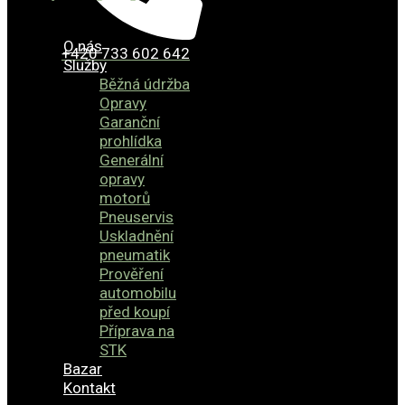
O nás
+420 733 602 642
Služby
Běžná údržba
Opravy
Garanční
prohlídka
Generální
opravy
motorů
Pneuservis
Uskladnění
pneumatik
Prověření
automobilu
před koupí
Příprava na
STK
Bazar
Kontakt