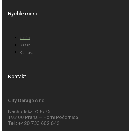
Rychlé menu
O nás
Bazar
Kontakt
Kontakt
City Garage s.r.o.
Náchodská 758/75,
193 00 Praha – Horní Počernice
Tel.:
+420 733 602 642