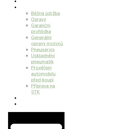
O nás
Služby
Běžná údržba
Opravy
Garanční
prohlídka
Generální
opravy motorů
Pneuservis
Uskladnění
pneumatik
Prověření
automobilu
před koupí
Příprava na
STK
Bazar
Kontakt