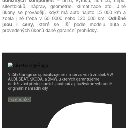
důležitých komponent
– brzd, výfuku, tlumičů, čepů,
silentbloků, náprav, geometrie, klimatizace atd. Jiné
úkony se provádějí, když má auto najeto 15 000 km a
zcela jiné třeba v 60 0000 nebo 120 000 km.
Odlišné
jsou i ceny
, které se liší podle modelu auta a
provedených úkonů dané garanční prohlídky.
V City Garage se specializujeme na servis vozů značek VW,
AUDI, SEAT, ŠKODA, a BMW, u kterých garantujeme
dodržování předepsaných postupů a používáme výhradně
originální náhradní díly.
Facebook-f