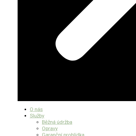
O nás
Služby
Běžná údržba
Opravy
Garanční prohlídka