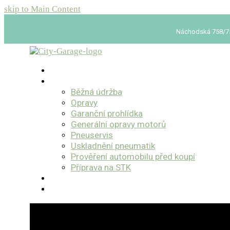
skip to Main Content
Náchodská 758/75, 
O nás
Služby
Běžná údržba
Opravy
Garanční prohlídka
Generální opravy motorů
Pneuservis
Uskladnění pneumatik
Prověření automobilu před koupí
Příprava na STK
Bazar
Kontakt